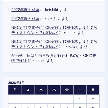
2022年度の成績
に
keishiki
より
2022年度の成績
に
いっぷく
より
NECが航空電子にTOB実施：TOB価格より１７％
ディスカウントでも割高だ
に
keishiki
より
NECが航空電子にTOB実施：TOB価格より１７％
ディスカウントでも割高だ
に
いっぷく
より
配当落ち日は配当再投資が行われるのかTOPIX先
物で検証
に
keishiki
より
2026年8月
月
火
水
木
金
土
日
1
2
3
4
5
6
7
8
9