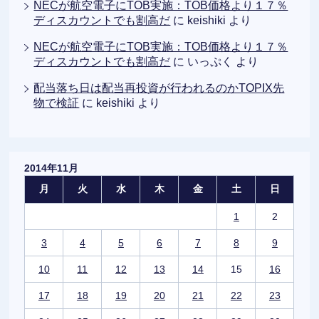
NECが航空電子にTOB実施：TOB価格より１７％
ディスカウントでも割高だ
に
keishiki
より
NECが航空電子にTOB実施：TOB価格より１７％
ディスカウントでも割高だ
に
いっぷく
より
配当落ち日は配当再投資が行われるのかTOPIX先
物で検証
に
keishiki
より
2014年11月
月
火
水
木
金
土
日
1
2
3
4
5
6
7
8
9
10
11
12
13
14
15
16
17
18
19
20
21
22
23