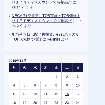
り１７％ディスカウントでも割高だ
に
keishiki
より
NECが航空電子にTOB実施：TOB価格よ
り１７％ディスカウントでも割高だ
に
い
っぷく
より
配当落ち日は配当再投資が行われるのか
TOPIX先物で検証
に
keishiki
より
2019年11月
月
火
水
木
金
土
日
1
2
3
4
5
6
7
8
9
10
11
12
13
14
15
16
17
18
19
20
21
22
23
24