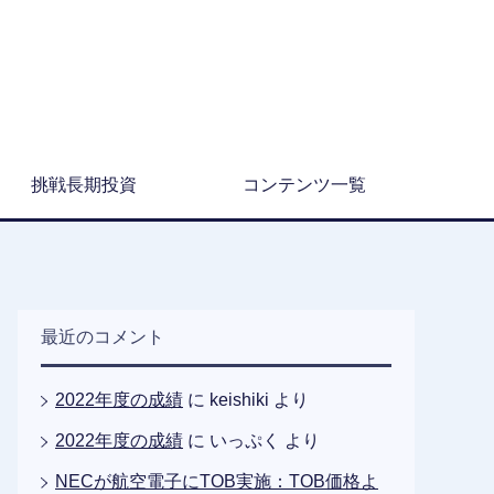
挑戦長期投資
コンテンツ一覧
最近のコメント
2022年度の成績
に
keishiki
より
2022年度の成績
に
いっぷく
より
NECが航空電子にTOB実施：TOB価格よ